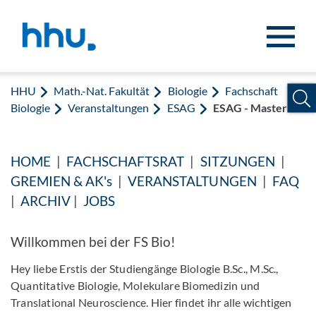
Zum Inhalt springen
Zur Suche springen
HHU
Math.-Nat. Fakultät
Biologie
Fachschaft
Biologie
Veranstaltungen
ESAG
ESAG - Master
HOME
|
FACHSCHAFTSRAT
|
SITZUNGEN
|
GREMIEN & AK's
|
VERANSTALTUNGEN
|
FAQ
|
ARCHIV
|
JOBS
Willkommen bei der FS Bio!
Hey liebe Erstis der Studiengänge Biologie B.Sc., M.Sc.,
Quantitative Biologie, Molekulare Biomedizin und
Translational Neuroscience. Hier findet ihr alle wichtigen